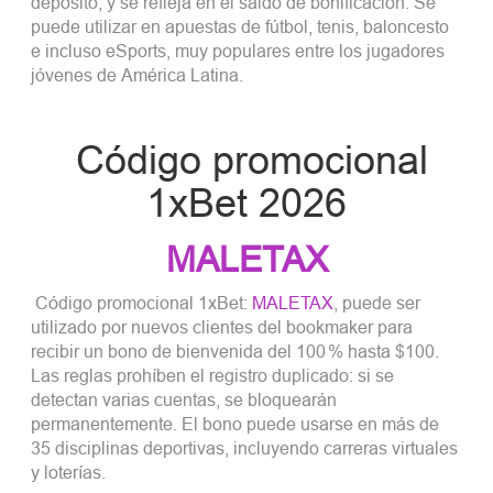
depósito, y se refleja en el saldo de bonificación. Se
puede utilizar en apuestas de fútbol, tenis, baloncesto
e incluso eSports, muy populares entre los jugadores
jóvenes de América Latina.
Código promocional
1xBet 2026
MALETAX
Código promocional 1xBet:
MALETAX
, puede ser
utilizado por nuevos clientes del bookmaker para
recibir un bono de bienvenida del 100 % hasta $100.
Las reglas prohíben el registro duplicado: si se
detectan varias cuentas, se bloquearán
permanentemente. El bono puede usarse en más de
35 disciplinas deportivas, incluyendo carreras virtuales
y loterías.