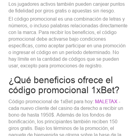
Los jugadores activos también pueden canjear puntos
de fidelidad por giros gratis o apuestas sin riesgo.
El código promocional es una combinación de letras y
números, o incluso palabras relacionadas directamente
con la marca. Para recibir los beneficios, el código
promocional debe activarse bajo condiciones
específicas, como aceptar participar en una promoción
o ingresar el código en un período determinado. No
hay límite en la cantidad de códigos que se pueden
usar, excepto para promociones de registro.
¿Qué beneficios ofrece el
código promocional 1xBet?
Código promocional de 1xBet para hoy:
MALETAX
-
cada nuevo cliente del casino da derecho a recibir un
bono de hasta 1950$. Además de los fondos de
bonificación, los principiantes también reciben 150
giros gratis. Bajo los términos de la promoción, el
paquete de bienvenida se otorga sobre la base de la