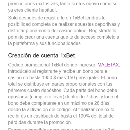
promociones exclusivas, tanto si eres nuevo como si
ya eres cliente habitual.
Solo después de registrarte en 1xBet tendrás la
posibilidad completa de realizar apuestas deportivas y
disfrutar plenamente del casino online. Registrarte te
permite crear una cuenta que te da acceso completo a
la plataforma y sus funcionalidades.
Creación de cuenta 1xBet
Codigo promocional 1xBet donde ingresar:
MALETAX
,
introdúcelo al registrarte y recibe un bono para el
casino de hasta 1950 $ más 150 giros gratis. El bono
total se distribuye en partes proporcionales con tus
primeros cuatro depósitos. Cada parte del bono debe
apostarse (cumplir rollover) dentro de 7 días, y todo el
bono debe completarse en un máximo de 28 días
desde la activación del código. Al finalizar con éxito,
recibirás un cashback de hasta el 100% del total de
pérdidas durante la promoción.