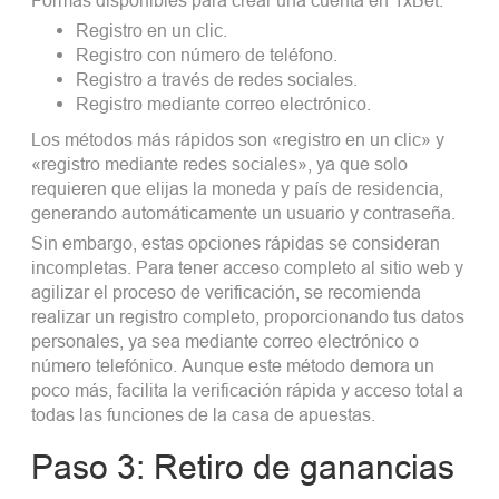
Formas disponibles para crear una cuenta en 1xBet:
Registro en un clic.
Registro con número de teléfono.
Registro a través de redes sociales.
Registro mediante correo electrónico.
Los métodos más rápidos son «registro en un clic» y
«registro mediante redes sociales», ya que solo
requieren que elijas la moneda y país de residencia,
generando automáticamente un usuario y contraseña.
Sin embargo, estas opciones rápidas se consideran
incompletas. Para tener acceso completo al sitio web y
agilizar el proceso de verificación, se recomienda
realizar un registro completo, proporcionando tus datos
personales, ya sea mediante correo electrónico o
número telefónico. Aunque este método demora un
poco más, facilita la verificación rápida y acceso total a
todas las funciones de la casa de apuestas.
Paso 3: Retiro de ganancias