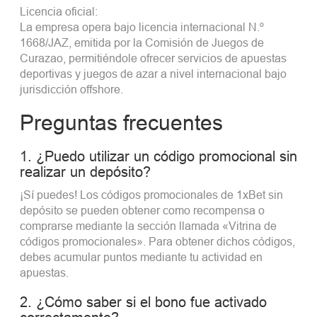
Licencia oficial:
La empresa opera bajo licencia internacional N.º
1668/JAZ, emitida por la Comisión de Juegos de
Curazao, permitiéndole ofrecer servicios de apuestas
deportivas y juegos de azar a nivel internacional bajo
jurisdicción offshore.
Preguntas frecuentes
1. ¿Puedo utilizar un código promocional sin
realizar un depósito?
¡Sí puedes! Los códigos promocionales de 1xBet sin
depósito se pueden obtener como recompensa o
comprarse mediante la sección llamada «Vitrina de
códigos promocionales». Para obtener dichos códigos,
debes acumular puntos mediante tu actividad en
apuestas.
2. ¿Cómo saber si el bono fue activado