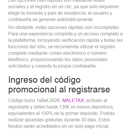
Las opciones más rápidas son mediante redes
sociales y el registro en un clic, ya que sólo requieren
elegir la moneda y país de residencia; el usuario y
contraseña se generan automáticamente.
No obstante, estas opciones rápidas son incompletas.
Para una experiencia completa y un acceso completo a
la plataforma, incluyendo verificación rápida y todas las
funciones del sitio, se recomienda utilizar el registro
completo mediante correo electrónico o número
telefónico, proporcionando los datos personales
solicitados y creando tu propia contraseña.
Ingreso del código
promocional al registrarse
Código bono 1xBet 2026:
MALETAX
, actívalo al
registrarte y obtén hasta 130€ en bonos deportivos,
equivalentes al 100% de tu primer depósito. Podrás
realizar apuestas gratuitas durante 30 días. Estos
fondos serán acreditados en un solo pago inicial,