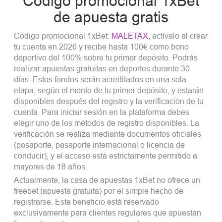
Código promocional 1xBet
de apuesta gratis
Código promocional 1xBet:
MALETAX
, actívalo al crear
tu cuenta en 2026 y recibe hasta 100€ como bono
deportivo del 100% sobre tu primer depósito. Podrás
realizar apuestas gratuitas en deportes durante 30
días. Estos fondos serán acreditados en una sola
etapa, según el monto de tu primer depósito, y estarán
disponibles después del registro y la verificación de tu
cuenta. Para iniciar sesión en la plataforma debes
elegir uno de los métodos de registro disponibles. La
verificación se realiza mediante documentos oficiales
(pasaporte, pasaporte internacional o licencia de
conducir), y el acceso está estrictamente permitido a
mayores de 18 años.
Actualmente, la casa de apuestas 1xBet no ofrece un
freebet (apuesta gratuita) por el simple hecho de
registrarse. Este beneficio está reservado
exclusivamente para clientes regulares que apuestan