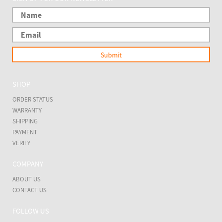
SHOP
ORDER STATUS
WARRANTY
SHIPPING
PAYMENT
VERIFY
COMPANY
ABOUT US
CONTACT US
FOLLOW US