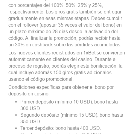
con porcentajes del 100%, 50%, 25% y 25%,
respectivamente. Los giros gratis también se entregan
gradualmente en esas mismas etapas. Debes cumplir
con el rollover (apostar 35 veces el valor del bono) en
un plazo máximo de 28 días desde la activación del
código. Al finalizar la promoción, podrás recibir hasta
un 30% en cashback sobre las pérdidas acumuladas.
Los nuevos clientes registrados en 1xBet se convierten
automáticamente en clientes del casino. Durante el
proceso de registro, podrás elegir esta bonificación, la
cual incluye además 150 giros gratis adicionales
usando el código promocional.
Condiciones específicas para obtener el bono por
depósito en casino:
Primer depósito (mínimo 10 USD): bono hasta
300 USD.
Segundo depósito (mínimo 15 USD): bono hasta
350 USD.
Tercer depósito: bono hasta 400 USD.