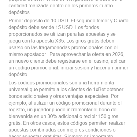
cantidad realizada dentro de los primeros cuatro
depósitos.
Primer depósito de 10 USD. El segundo tercer y Cuarto
depósito debe ser de 15 USD. Los fondos
proporcionados se utilizan para las apuestas y se
juega con la apuesta X35. Los giros gratis deben
usarse en las tragamonedas promocionales con el
mismo apostador.. Para aprovechar la oferta en 2026,
un nuevo cliente debe registrarse en el casino, aplicar
un código promocional, iniciar sesión y hacer un primer
depósito.
Los códigos promocionales son una herramienta
universal que permite a los clientes de 1xBet obtener
bonos adicionales y otras ventajas especiales. Por
ejemplo, al utilizar un código promocional durante el
registro, un jugador puede incrementar el bono de
bienvenida en un 30% adicional o recibir 150 giros
gratis. En otros casos, estos códigos permiten realizar
apuestas combinadas con mejores condiciones o
hacer apuestas gratuitas. Siempre es importante