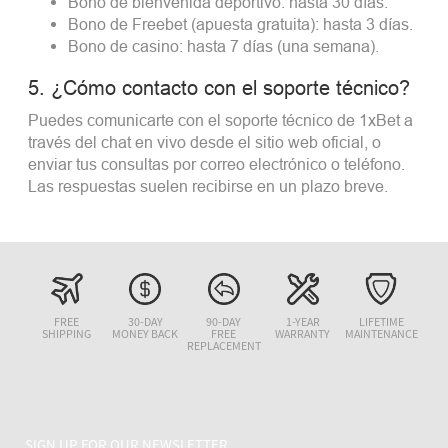
Bono de bienvenida deportivo: hasta 30 días.
Bono de Freebet (apuesta gratuita): hasta 3 días.
Bono de casino: hasta 7 días (una semana).
5. ¿Cómo contacto con el soporte técnico?
Puedes comunicarte con el soporte técnico de 1xBet a
través del chat en vivo desde el sitio web oficial, o
enviar tus consultas por correo electrónico o teléfono.
Las respuestas suelen recibirse en un plazo breve.
FREE
30-DAY
90-DAY
1-YEAR
LIFETIME
SHIPPING
MONEY BACK
FREE
WARRANTY
MAINTENANCE
REPLACEMENT
SIGN UP FOR OUR NEWSLETTER